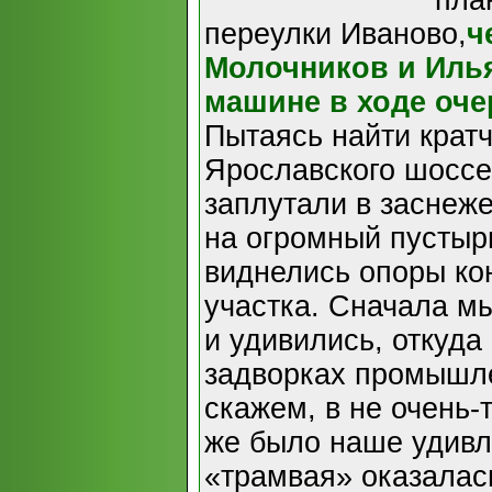
пла
переулки Иваново,
ч
Молочников и Илья
машине в ходе оче
Пытаясь найти крат
Ярославского шоссе
заплутали в заснеж
на огромный пустырь
виднелись опоры кон
участка. Сначала мы
и удивились, откуда 
задворках промышл
скажем, в не очень-
же было наше удивле
«трамвая» оказалас