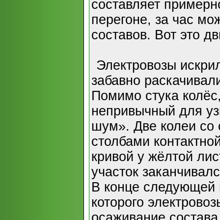
составляет примерно
перегоне, за час мо
составов. Вот это д
Электровозы искри
забавно раскачивали
Помимо стука колёс,
непривычный для уз
шум». Две колеи со
столбами контактной
кривой у жёлтой ли
участок заканчивал
В конце следующей 
которого электрово
осаживание состава