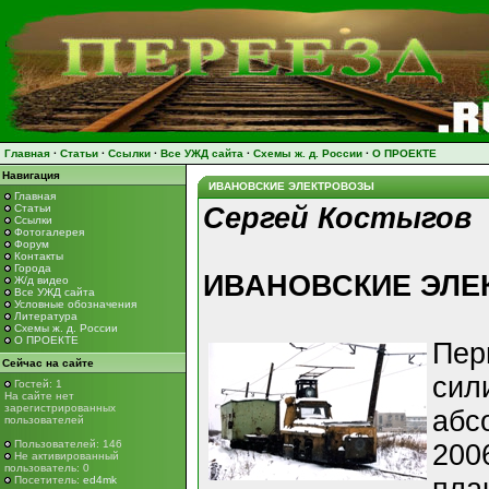
Главная
·
Статьи
·
Ссылки
·
Все УЖД сайта
·
Схемы ж. д. России
·
О ПРОЕКТЕ
Навигация
ИВАНОВСКИЕ ЭЛЕКТРОВОЗЫ
Главная
Статьи
Сергей Костыгов
Ссылки
Фотогалерея
Форум
Контакты
Города
ИВАНОВСКИЕ ЭЛЕ
Ж/д видео
Все УЖД сайта
Условные обозначения
Литература
Схемы ж. д. России
О ПРОЕКТЕ
Пер
Сейчас на сайте
сил
Гостей: 1
На сайте нет
зарегистрированных
абс
пользователей
Пользователей: 146
200
Не активированный
пользователь: 0
Посетитель:
ed4mk