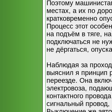
Поэтому машинистам
местах, а их по дор
кратковременно опу
Процесс этот особе
на подъём в тяге, на
подключаться не ну
не дёргаться, опуск
Наблюдая за проход
выяснил я принцип 
переезде. Она вклю
электровоза, подаю
контактного провод
сигнальный провод,
Выключение же авто