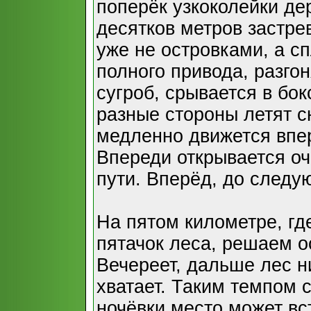
поперёк узкоколейки де
десятков метров застрев
уже не островками, а 
полного привода, разго
сугроб, срывается в бок
разные стороны летят с
медленно движется впе
Впереди открывается о
пути. Вперёд, до следу
На пятом километре, гд
пятачок леса, решаем о
Вечереет, дальше лес ни
хватает. Таким темпом
ночёвки место может вс