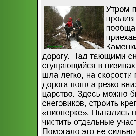
Утром п
проливн
пообща
приеха
Каменки
дорогу. Над тающими сн
сгущающийся в низинах
шла легко, на скорости 
дорога пошла резко вни
царство. Здесь можно б
снеговиков, строить кре
«пионерке». Пытались п
чистить отдельные учас
Помогало это не сильно,