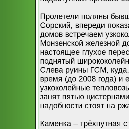
Пролетели поляны бывш
Сорский, впереди показ
домов встречаем узкок
Монзенской железной д
настоящее глухое перес
поднятый ширококолейны
Слева руины ГСМ, куда,
время (до 2008 года) и 
узкоколейные тепловоз
занят пятью цистернами.
надобности стоят на рж
Каменка – трёхпутная с