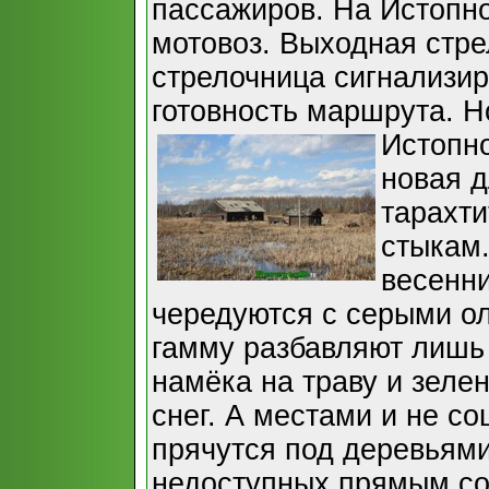
пассажиров. На Истопн
мотовоз. Выходная стре
стрелочница сигнализи
готовность маршрута. Н
Истопно
новая д
тарахти
стыкам
весенн
чередуются с серыми о
гамму разбавляют лишь 
намёка на траву и зелен
снег. А местами и не с
прячутся под деревьями
недоступных прямым со