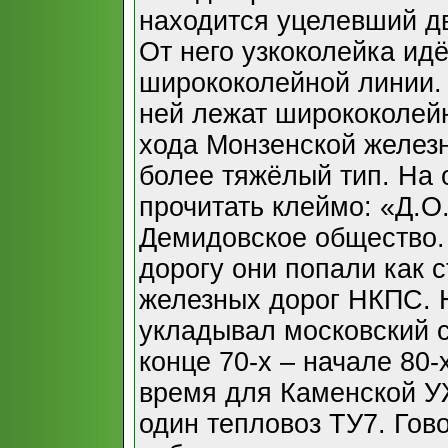
находится уцелевший дв
От него узкоколейка ид
ширококолейной линии. 
ней лежат ширококолейн
хода Монзенской железн
более тяжёлый тип. На 
прочитать клеймо: «Д.О.
Демидовское общество.
дорогу они попали как с
железных дорог НКПС. Н
укладывал московский с
конце 70-х – начале 80-
время для Каменской У
один тепловоз ТУ7. Гово