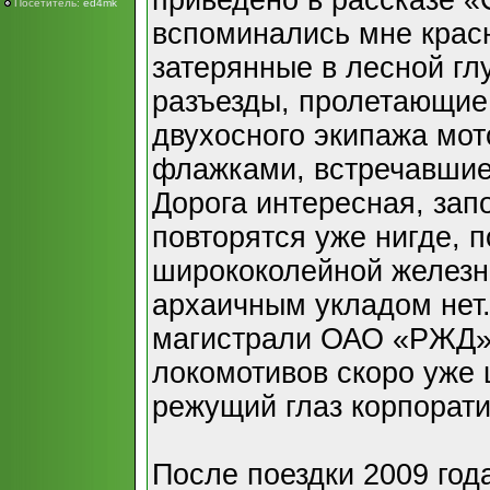
приведено в рассказе 
Посетитель:
ed4mk
вспоминались мне кра
затерянные в лесной гл
разъезды, пролетающие
двухосного экипажа мо
флажками, встречавшие 
Дорога интересная, за
повторятся уже нигде, п
ширококолейной железн
архаичным укладом нет
магистрали ОАО «РЖД»,
локомотивов скоро уже 
режущий глаз корпорати
После поездки 2009 год