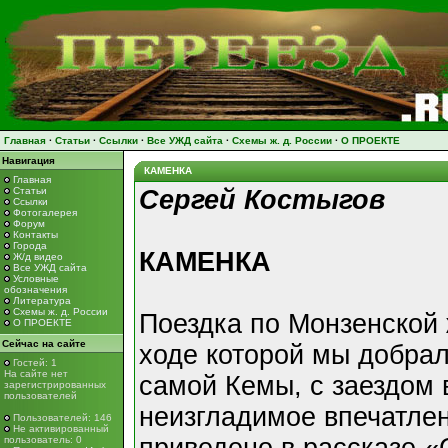
Главная
·
Статьи
·
Ссылки
·
Все УЖД сайта
·
Схемы ж. д. России
·
О ПРОЕКТЕ
Навигация
КАМЕНКА
Главная
Статьи
Сергей Костыгов
Ссылки
Фотогалерея
Форум
Контакты
Города
КАМЕНКА
Ж/д видео
Все УЖД сайта
Условные
обозначения
Литература
Схемы ж. д. России
Поездка по Монзенской 
О ПРОЕКТЕ
Сейчас на сайте
ходе которой мы добрал
Гостей: 1
На сайте нет
самой Кемы, с заездом 
зарегистрированных
пользователей
неизгладимое впечатле
Пользователей: 146
Не активированный
пользователь: 0