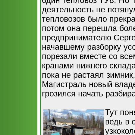
один тепловоз ТУ8. Но 
деятельность не потяну
тепловозов было прекра
потом она перешла бол
предпринимателю Серге
начавшему разборку усо
порезали вместе со вс
кранами нижнего склада
пока не растаял зимник
Магистраль новый владе
грозился начать разбир
Тут пон
ведь в
узкокол