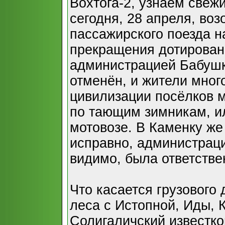
Вохтога-2, узнаём свеж
сегодня, 28 апреля, во
пассажирского поезда н
прекращения дотирован
администрацией Бабушк
отменён, и жители мног
цивилизации посёлков 
по тающим зимникам, ил
мотовозе. В Каменку же
исправно, администраци
видимо, была ответстве
Что касается грузового
леса с Истопной, Иды, 
Солигаличский известко