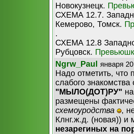
Новокузнецк.
Превь
СХЕМА 12.7. Западн
Кемерово, Томск.
Пр
.
СХЕМА 12.8 Западно
Рубцовск.
Превьюшк
Ngrw_Paul
января 20
Надо отметить, что 
слабого знакомства 
"МЫЛО(ДОТ)РУ"
на
размещены фактиче
схемоуродства
, н
Клнг.ж.д. (новая)) и 
незарегиных на пор