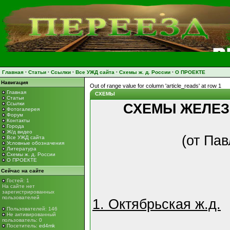
Главная
·
Статьи
·
Ссылки
·
Все УЖД сайта
·
Схемы ж. д. России
·
О ПРОЕКТЕ
Навигация
Out of range value for column 'article_reads' at row 1
Главная
СХЕМЫ
Статьи
Ссылки
СХЕМЫ ЖЕЛЕЗ
Фотогалерея
Форум
Контакты
Города
Ж/д видео
(от Па
Все УЖД сайта
Условные обозначения
Литература
Схемы ж. д. России
О ПРОЕКТЕ
Сейчас на сайте
Гостей: 1
На сайте нет
зарегистрированных
пользователей
1. Октябрьская ж.д.
Пользователей: 146
Не активированный
пользователь: 0
Посетитель:
ed4mk