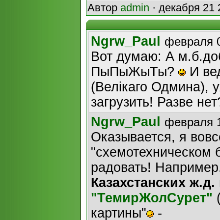
Автор
admin
· декабря 21 
Ngrw_Paul
февраля 0
Вот думаю: А м.б.до
ПыПыЖыТы?
И ве
(Велiкаго Одмина), у
загрузить! Разве нет
Ngrw_Paul
февраля 1
Оказывается, я вовс
"схемотехническом б
радовать! Например
Казахстанских ж.д.
"ТемирЖолСурет"
картины"
-