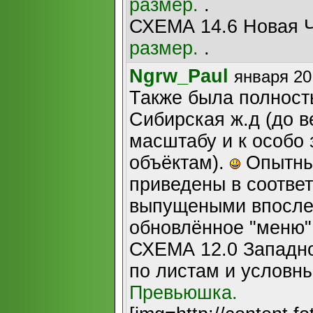
размер.
.
СХЕМА 14.6 Новая 
размер.
.
Ngrw_Paul
января 20
Также была полност
Сибирская ж.д (до ве
масштабу и к особо
объёктам).
Опытные
приведены в соответ
выпущеными впоследс
обновлённое "меню"
СХЕМА 12.0 Западно
по листам и условн
Превьюшка.