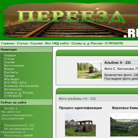
Главная
·
Статьи
·
Ссылки
·
Все УЖД сайта
·
Схемы ж. д. России
·
О ПРОЕКТЕ
Навигация
Главная
Статьи
Ссылки
Альбом: К - 231
Фотогалерея
Фото С. Костыгова, П
Форум
Контакты
Количество фото: 19
Города
Последнее фото доб
Ж/д видео
Все УЖД сайта
Условные обозначения
Литература
Схемы ж. д. России
О ПРОЕКТЕ
Фото альбомы
>
К - 231
Сейчас на сайте
Процесс идентификации
Верховье Кам
Гостей: 1
На сайте нет
зарегистрированных
пользователей
Пользователей: 146
Не активированный
пользователь: 0
Посетитель:
ed4mk