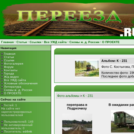
Главная
·
Статьи
·
Ссылки
·
Все УЖД сайта
·
Схемы ж. д. России
·
О ПРОЕКТЕ
Навигация
Главная
Статьи
Ссылки
Альбом: К - 231
Фотогалерея
Фото С. Костыгова, П
Форум
Контакты
Количество фото: 19
Города
Последнее фото доб
Ж/д видео
Все УЖД сайта
Условные обозначения
Литература
Схемы ж. д. России
О ПРОЕКТЕ
Фото альбомы
>
К - 231
Сейчас на сайте
переправа в
В ожидании ра
Гостей: 1
Подрезчиху
На сайте нет
зарегистрированных
пользователей
Пользователей: 146
Не активированный
пользователь: 0
Посетитель:
ed4mk