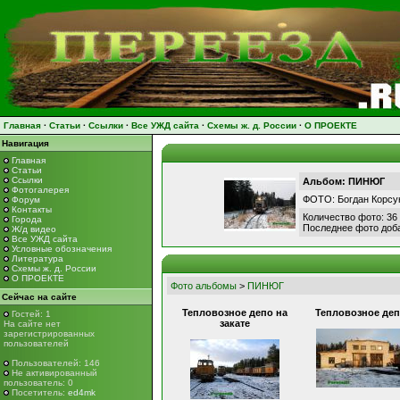
Главная
·
Статьи
·
Ссылки
·
Все УЖД сайта
·
Схемы ж. д. России
·
О ПРОЕКТЕ
Навигация
Главная
Статьи
Ссылки
Альбом: ПИНЮГ
Фотогалерея
ФОТО: Богдан Корсу
Форум
Контакты
Количество фото: 36
Города
Последнее фото доб
Ж/д видео
Все УЖД сайта
Условные обозначения
Литература
Схемы ж. д. России
О ПРОЕКТЕ
Фото альбомы
>
ПИНЮГ
Сейчас на сайте
Тепловозное депо на
Тепловозное де
Гостей: 1
закате
На сайте нет
зарегистрированных
пользователей
Пользователей: 146
Не активированный
пользователь: 0
Посетитель:
ed4mk