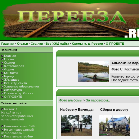
Главная
·
Статьи
·
Ссылки
·
Все УЖД сайта
·
Схемы ж. д. России
·
О ПРОЕКТЕ
Навигация
Главная
Статьи
Ссылки
Альбом: За пар
Фотогалерея
Фото С. Костыго
Форум
Контакты
Города
Количество фото
Ж/д видео
Последнее фото
Все УЖД сайта
Условные обозначения
Литература
Схемы ж. д. России
О ПРОЕКТЕ
Фото альбомы
>
За паровозом..
Сейчас на сайте
Гостей: 1
На берегу Вычегды
Сборы в дорогу
На сайте нет
зарегистрированных
пользователей
Пользователей: 146
Не активированный
пользователь: 0
Посетитель:
ed4mk