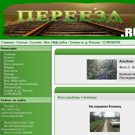
Главная
·
Статьи
·
Ссылки
·
Все УЖД сайта
·
Схемы ж. д. России
·
О ПРОЕКТЕ
Навигация
Главная
Статьи
Ссылки
Альбом:
Фотогалерея
Фото С. К
Форум
Контакты
Города
Количеств
Ж/д видео
Последне
Все УЖД сайта
Условные обозначения
Литература
Схемы ж. д. России
О ПРОЕКТЕ
Фото альбомы
>
Кневицы
Сейчас на сайте
Гостей: 1
На окраине Кневиц
На сайте нет
зарегистрированных
пользователей
Пользователей: 146
Не активированный
пользователь: 0
Посетитель:
ed4mk