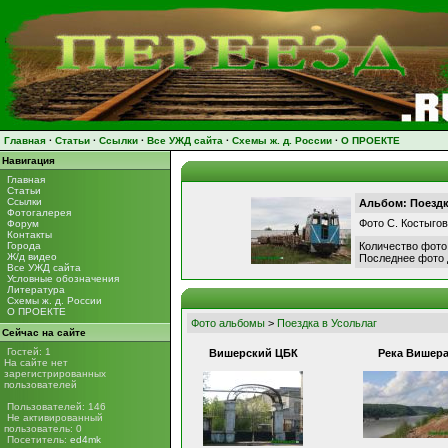
Главная
·
Статьи
·
Ссылки
·
Все УЖД сайта
·
Схемы ж. д. России
·
О ПРОЕКТЕ
Навигация
Главная
Статьи
Ссылки
Альбом: Поездк
Фотогалерея
Фото С. Костыгов
Форум
Контакты
Города
Количество фото
Ж/д видео
Последнее фото
Все УЖД сайта
Условные обозначения
Литература
Схемы ж. д. России
О ПРОЕКТЕ
Фото альбомы
>
Поездка в Усольлаг
Сейчас на сайте
Гостей: 1
Вишерский ЦБК
Река Вишер
На сайте нет
зарегистрированных
пользователей
Пользователей: 146
Не активированный
пользователь: 0
Посетитель:
ed4mk