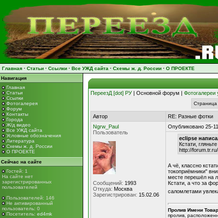
Главная
·
Статьи
·
Ссылки
·
Все УЖД сайта
·
Схемы ж. д. России
·
О ПРОЕКТЕ
Навигация
Главная
Статьи
ПереезД [dot] РУ
| Основной форум |
Фотогалереи 
Ссылки
Фотогалерея
Страница 
Форум
Контакты
Автор
RE: Разные фотки
Города
Ж/д видео
Ngrw_Paul
Опубликовано 25-11
Все УЖД сайта
Пользователь
Условные обозначения
eclipse написа
Литература
Кстати, гляньте
Схемы ж. д. России
http://forum.tr.
О ПРОЕКТЕ
Сейчас на сайте
А чё, классно кстат
Гостей: 1
токоприёмники" вни
На сайте нет
месте перешёл на л
зарегистрированных
Сообщений:
1993
Кстати, а что за фо
пользователей
Откуда:
Москва
саломлетами увлек
Зарегистрирован:
15.02.06
Пользователей: 146
Не активированный
пользователь: 0
Пролив Имени Това
Посетитель:
ed4mk
пролив, расположен