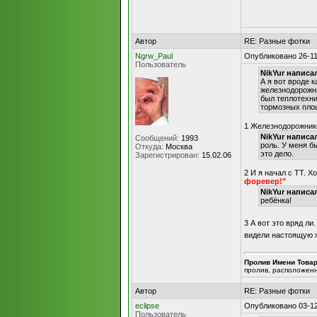
Автор
RE: Разные фотки
Ngrw_Paul
Опубликовано 26-11
Пользователь
NikYur написа
А я вот вроде 
железнодорожн
был теплотехни
тормозных площ
1 Железнодорожники
NikYur написа
Сообщений:
1993
роль. У меня б
Откуда:
Москва
это дело.
Зарегистрирован:
15.02.06
2 И я начал с ТТ. Х
форевер!"
NikYur написа
ребёнка!
3 А вот это вряд ли
видели настоящую ж
Пролив Имени Това
пролив, расположен
Автор
RE: Разные фотки
eclipse
Опубликовано 03-12
Пользователь