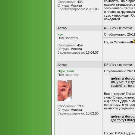
самолёты, но в про
Сообщений:
435
навыки стендового 
Откуда:
Москва
закончилась тяга к
Зарегистрирован:
26.01.06
и военные грузовики
судо - пароходы. Ос
находится.
Автор
RE: Разные фотки
ksv
Опубликовано 25-11
Пользователь
Ну, за Увлечение!!!
Сообщений:
459
Откуда:
Москва
Зарегистрирован:
16.04.07
Автор
RE: Разные фотки
Ngrw_Paul
Опубликовано 26-11
Пользователь
geleznyj dorog
Да, у меня с д
самолёты, но в
Блин, задело! Тож к
знаю! В профильных
ж.д." при ЦДДЖ в М
не по тому, о котор
Сообщений:
1993
немного) усидчивос
Откуда:
Москва
Зарегистрирован:
15.02.06
geleznyj dorog
Где-то тут пот
Ну это ИМХО зДря-