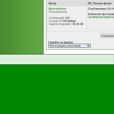
Автор
RE: Разные фотки
Bierkranfuhrer
Опубликовано 10-04
Пользователь
Кубинские фотограф
cid=86&mid=0&did=
Сообщений:
114
Откуда:
С-Петербург
Зарегистрирован:
25.02.08
Страница 
Перейти на форум: