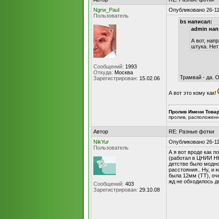
Ngrw_Paul
Опубликовано 26-11
Пользователь
bs написал:
admin нап
А вот, нап
штука. Нет
Сообщений:
1993
Откуда:
Москва
Трамвай - да. 
Зарегистрирован:
15.02.06
А вот это кому как!
Пролив Имени Това
пролив, расположен
Автор
RE: Разные фотки
NikYur
Опубликовано 26-11
Пользователь
А я вот вроде как 
(работал в ЦНИИ НК
детстве было модно
расстояния.. Ну, и
была 12мм (ТТ), оч
жд не обходилось де
Сообщений:
403
Зарегистрирован:
29.10.08