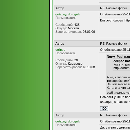
Автор
RE: Разные фотки
geleznyj dorognik
Опубликовано 25-11
Пользователь
Вот этот форум http
Сообщений:
435
Откуда:
Москва
Зарегистрирован:
26.01.06
Автор
RE: Разные фотки
eclipse
Опубликовано 25-11
Пользователь
Ngrw_Paul нап
Сообщений:
28
eclipse на
Откуда:
Кемерово
Кстати, гл
Зарегистрирован:
18.10.08
http://foru
А чё, классно к
токоприёмники"
Вашем месте п
Кстати, а что з
ещё и саломле
Самолет у меня всег
авиации, а щас как-
Автор
RE: Разные фотки
geleznyj dorognik
Опубликовано 25-11
Пользователь
Да, у меня с детств