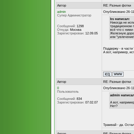
Автор
RE: Разные фотки
admin
Опубликовано 26-11
Супер Администратор
bs написал:
Никогда не исп
Сообщений:
1298
традиционном п
Откуда:
Москва
всё что с ними
Зарегистрирован:
12.09.05
Железную дорог
или "увлечение
Поддержу - в части 
А вот, например, и
Автор
RE: Разные фотки
0
Опубликовано 26-11
Пользователь
admin написал
Сообщений:
834
Зарегистрирован:
07.02.07
А вот, наприме
Нет?
Трамвай - да. Остал
Автор
RE: Разные фотки