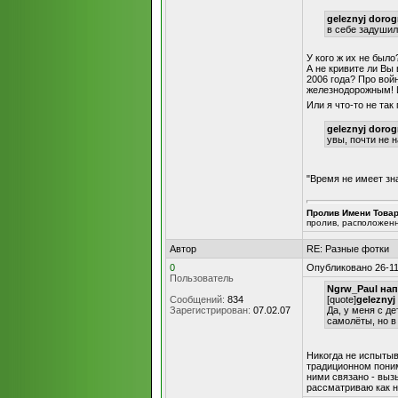
geleznyj dorog
в себе задушил
У кого ж их не было
А не кривите ли Вы
2006 года? Про вой
железнодорожным! 
Или я что-то не так
geleznyj dorog
увы, почти не 
"Время не имеет зн
Пролив Имени Това
пролив, расположен
Автор
RE: Разные фотки
0
Опубликовано 26-11
Пользователь
Ngrw_Paul нап
Сообщений:
834
[quote]
geleznyj
Зарегистрирован:
07.02.07
Да, у меня с д
самолёты, но в
Никогда не испытыв
традиционном поним
ними связано - выз
рассматриваю как н