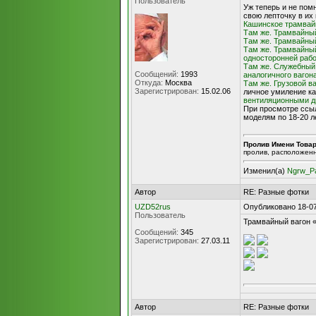
Пользователь
Уж теперь и не помн
свою лепточку в их 
Кашинское трамвай
Там же. Трамвайны
Там же. Трамвайны
Там же. Трамвайный
односторонней раб
Там же. Служебный 
Сообщений:
1993
аналогичного вагона
Откуда:
Москва
Там же. Грузовой в
Зарегистрирован:
15.02.06
личное умиление к
вентиляционными 
При просмотре ссы
моделям по 18-20 л
Пролив Имени Това
пролив, расположен
Изменил(а)
Ngrw_P
Автор
RE: Разные фотки
UZD52rus
Опубликовано 18-07
Пользователь
Трамвайный вагон 
Сообщений:
345
Зарегистрирован:
27.03.11
Автор
RE: Разные фотки