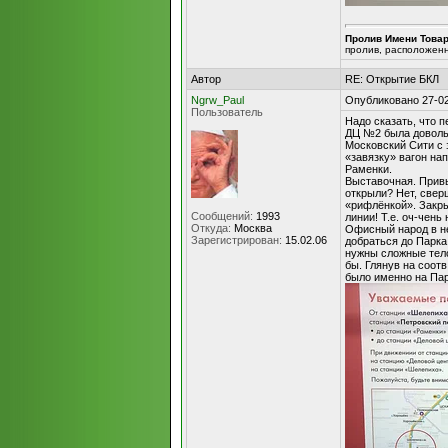
Пролив Имени Това
пролив, расположен
Автор
RE: Открытие БКЛ
Ngrw_Paul
Опубликовано 27-02
Пользователь
Надо сказать, что 
ДЦ №2 была довольн
Московский Сити с 
«завязку» вагон на
Раменки.
Выставочная. Привы
открыли? Нет, све
«рифлёнкой». Закры
Сообщений:
1993
линии! Т.е. оч-чен
Откуда:
Москва
Офисный народ в н
Зарегистрирован:
15.02.06
добраться до Парка
нужны сложные тел
бы. Глянув на соот
было именно на Па