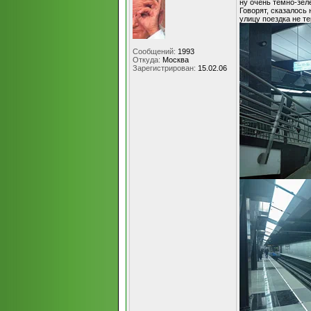
ну очень тёмно-зел
Говорят, сказалось
улицу поездка не те
Сообщений:
1993
Откуда:
Москва
Зарегистрирован:
15.02.06