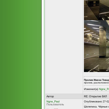
Пролив Имени Това
пролив, расположен
Изменил(а)
Ngrw_P
Автор
RE: Открытие БКЛ
Ngrw_Paul
Опубликовано 27-02
Пользователь
Шелепиха. Чёрные с