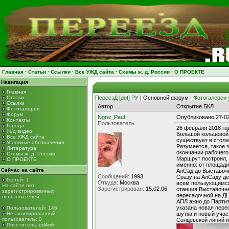
Главная
·
Статьи
·
Ссылки
·
Все УЖД сайта
·
Схемы ж. д. России
·
О ПРОЕКТЕ
Навигация
Главная
Статьи
ПереезД [dot] РУ
| Основной форум |
Фотогалереи 
Ссылки
Автор
Открытие БКЛ
Фотогалерея
Форум
Ngrw_Paul
Опубликовано 27-02
Контакты
Пользователь
Города
26 февраля 2018 год
Ж/д видео
Большой кольцевой 
Все УЖД сайта
существует в столи
Условные обозначения
Разумеется, такое 
Литература
окончании рабочего
Схемы ж. д. России
Маршрут построил, 
О ПРОЕКТЕ
именно: от площади
Сейчас на сайте
АлСад до Выставочн
Сообщений:
1993
Сразу на АлСаду де
Гостей: 1
Откуда:
Москва
всем пользующимся
На сайте нет
Зарегистрирован:
15.02.06
станция Выставочна
зарегистрированных
пересадочной на ДЦ
пользователей
АПЛ ажно до Партиз
указана новая перес
Пользователей: 146
Не активированный
шутка и новый учас
пользователь: 0
Солцевской линий и
Посетитель:
ed4mk