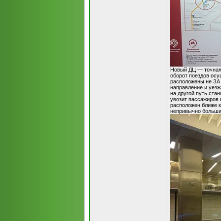
Новый ДЦ — точная 
оборот поездов осу
расположены не ЗА 
направление и уезж
на другой путь ста
увозит пассажиров 
расположен ближе к
непривычно большие