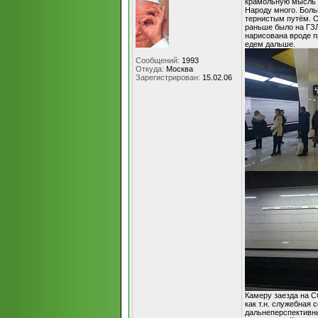
крамольную мысль 
Народу много. Боль
тернистым путём. О
раньше было на ГЗЛ
нарисована вроде пр
едем дальше.
Сообщений:
1993
Откуда:
Москва
Зарегистрирован:
15.02.06
Камеру заезда на С
как т.н. служебная
дальнеперспективн