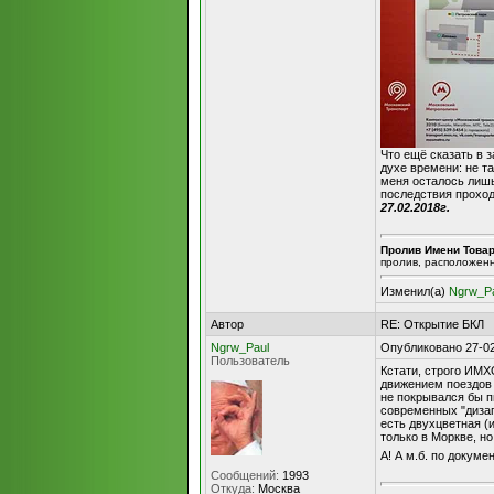
Что ещё сказать в 
духе времени: не та
меня осталось лишь
последствия проход
27.02.2018г.
Пролив Имени Това
пролив, расположен
Изменил(а)
Ngrw_P
Автор
RE: Открытие БКЛ
Ngrw_Paul
Опубликовано 27-02
Пользователь
Кстати, строго ИМХО
движением поездов 
не покрывался бы п
современных "дизагн
есть двухцветная (
только в Моркве, н
А! А м.б. по докум
Сообщений:
1993
Откуда:
Москва