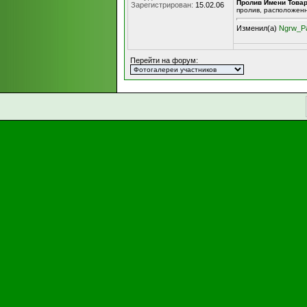
Пролив Имени Това
Зарегистрирован:
15.02.06
пролив, расположен
Изменил(а)
Ngrw_P
Перейти на форум: