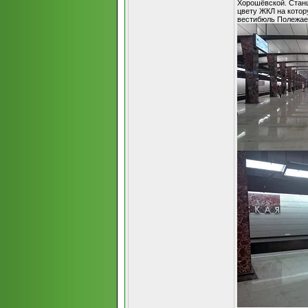
Хорошёвской. Стан
цвету ЖКЛ на котор
вестибюль Полежае