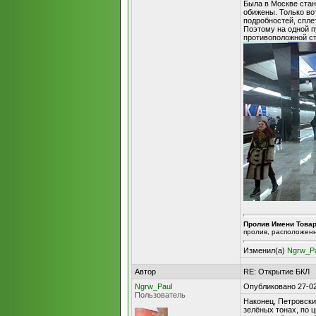
Была в Москве стан
обижены. Только во
подробностей, спле
Поэтому на одной п
противоположной с
Пролив Имени Това
пролив, расположен
Изменил(а)
Ngrw_P
Автор
RE: Открытие БКЛ
Ngrw_Paul
Опубликовано 27-02
Пользователь
Наконец, Петровски
зелёных тонах, по 