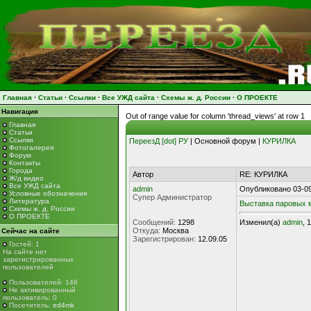
Главная
·
Статьи
·
Ссылки
·
Все УЖД сайта
·
Схемы ж. д. России
·
О ПРОЕКТЕ
Навигация
Out of range value for column 'thread_views' at row 1
Главная
Статьи
Ссылки
ПереезД [dot] РУ
| Основной форум |
КУРИЛКА
Фотогалерея
Форум
Контакты
Города
Автор
RE: КУРИЛКА
Ж/д видео
Все УЖД сайта
admin
Опубликовано 03-09
Условные обозначения
Супер Администратор
Литература
Выставка паровых
Схемы ж. д. России
О ПРОЕКТЕ
Сообщений:
1298
Изменил(а)
admin
, 
Откуда:
Москва
Сейчас на сайте
Зарегистрирован:
12.09.05
Гостей: 1
На сайте нет
зарегистрированных
пользователей
Пользователей: 146
Не активированный
пользователь: 0
Посетитель:
ed4mk