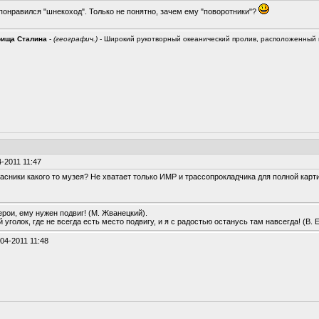
нравился "шнекоход". Только не понятно, зачем ему "поворотники"?
рища Сталина
-
(географич.)
- Широкий рукотворный океанический пролив, расположенный
-2011 11:47
асники какого то музея? Не хватает только ИМР и трассопрокладчика для полной карти
ерои, ему нужен подвиг! (М. Жванецкий).
 уголок, где не всегда есть место подвигу, и я с радостью останусь там навсегда! (В. 
-04-2011 11:48