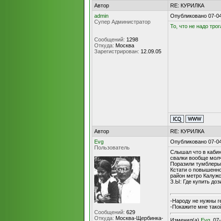
Автор
RE: КУРИЛКА
admin
Опубликовано 07-04
Супер Администратор
То, что не надо тро
Сообщений:
1298
Откуда:
Москва
Зарегистрирован:
12.09.05
Автор
RE: КУРИЛКА
Evg
Опубликовано 07-04
Пользователь
Слышал что в кабин
свалки вообще молч
Поразили тумблеры 
Кстати о повышенно
район метро Калужск
З.Ы: Где купить до
-Народу не нужны г
-Покажите мне такой
Сообщений:
629
Откуда:
Москва-Щербинка-
Изменил(а)
Evg
, 07