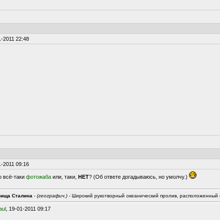
-2011 22:48
-2011 09:16
о всё-таки
фотожаба
или, таки,
НЕТ
? (Об ответе догадываюсь, но умолчу.)
рища Сталина
-
(географич.)
- Широкий рукотворный океанический пролив, расположенный
aul
, 19-01-2011 09:17