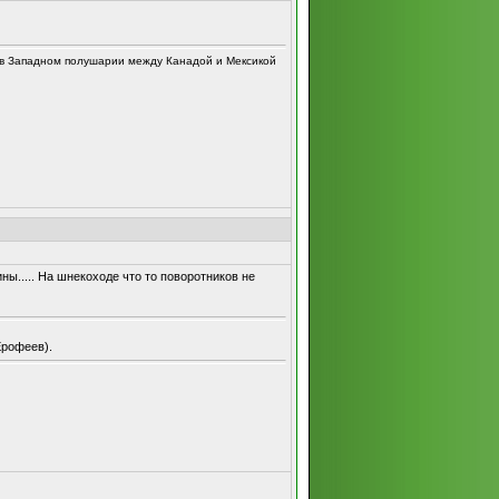
 в Западном полушарии между Канадой и Мексикой
ны..... На шнекоходе что то поворотников не
Ерофеев).