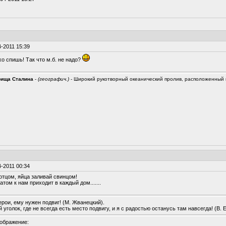
-2011 15:39
хо спишь! Так что м.б. не надо?
рища Сталина
-
(географич.)
- Широкий рукотворный океанический пролив, расположенный
-2011 00:34
отцом, яйца заливай свинцом!
том к нам приходит в каждый дом.......
ерои, ему нужен подвиг! (М. Жванецкий).
 уголок, где не всегда есть место подвигу, и я с радостью останусь там навсегда! (В. 
ображение: