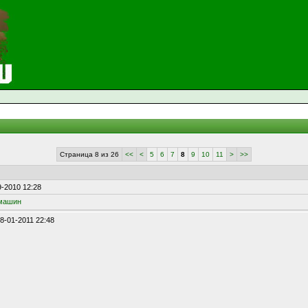
Страница 8 из 26
<<
<
5
6
7
8
9
10
11
>
>>
-2010 12:28
 машин
18-01-2011 22:48