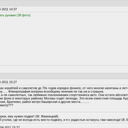
-2011 14:37
гать руками (38 фото)
-2011 15:27
ах кораблей и самолетов до 70х годов изрядно фонило, от чего многие капитаны и ле
у...... Флюорография вопреки всеобщему мнению не так уж и страшна.
а-ля самолетных, так любимые поклонниками спорттюнинга авто. Они кстати абсолютно
м фоне в некоторых районах Москвы ходят легенды. Это всем известная площадь Кур
ая, Братеево, район метро Каширская и другие места...........
зиметр???
ерои, ему нужен подвиг! (М. Жванецкий).
 уголок, где не всегда есть место подвигу, и я с радостью останусь там навсегда! (В. 
-04-2011 15:27